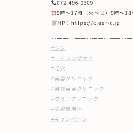
072-496-0309
9時〜17時（火〜日）9時〜1
️
HP：https://clear-c.jp
･･━━･･━━･･━━･･━━･･━
#シミ
#エイジングケア
#毛穴
#美容クリニック
#貝塚美容クリニック
#クリアクリニック
#美容皮膚科
#キャンペーン