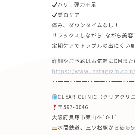
ハリ . 弾力不足
美白ケア
痛み、ダウンタイムなし！
リラックスしながら”ながら美容
定期ケアでトラブルの出にくい
詳細やご予約はお気軽にDMま
https://www.instagram.co
･･━━･･━━･･━━･･━━･･━
CLEAR CLINIC（クリアク
〒597-0046
大阪府貝塚市東山4-10-11
水間鉄道、三ツ松駅から徒歩5