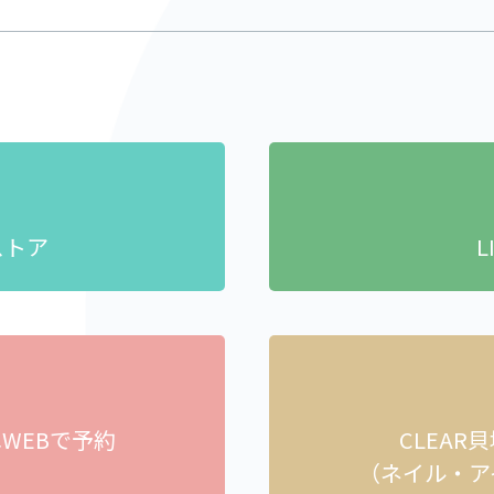
ストア
L
へ
WEBで予約
CLEAR
）
（ネイル・ア