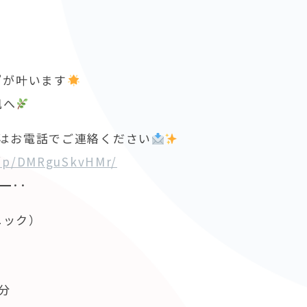
”が叶います
肌へ
たはお電話でご連絡ください
m/p/DMRguSkvHMr/
━･･
リニック）
分