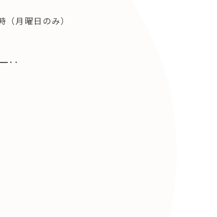
8時（月曜日のみ）
━･･