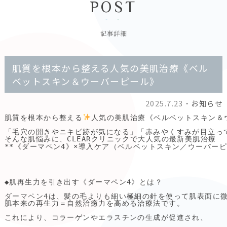
POST
記事詳細
肌質を根本から整える人気の美肌治療《ベル
ベットスキン＆ウーバーピール》
2025.7.23・
お知らせ
肌質を根本から整える
人気の美肌治療《ベルベットスキン＆ウ
「毛穴の開きやニキビ跡が気になる」「赤みやくすみが目立って
そんな肌悩みに、CLEARクリニックで大人気の最新美肌治療

**《ダーマペン4》×導入ケア（ベルベットスキン／ウーバーピ
◆肌再生力を引き出す《ダーマペン4》とは？

ダーマペン4
は、髪の毛よりも細い極細の針を使って肌表面に微
肌本来の再生力＝自然治癒力を高める治療法です。

これにより、コラーゲンやエラスチンの生成が促進され、
