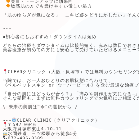
美白・トーンアップに効果的

敏感肌の方でも受けやすい優しい処方

「肌のゆらぎが気になる」「ニキビ跡をどうにかしたい」そん
---

◆初心者にもおすすめ！ダウンタイムは短め

どちらの治療もダウンタイムは比較的短く、赤みは数日でおさま
美容医療が初めての方にも安心して受けていただけるメニューで
---

CLEARクリニック（大阪・貝塚市）では無料カウンセリング
当院では、お一人おひとりのお肌状態に合わせて、

《ベルベットスキン or ウーバーピール》を含む最適な治療
「自分の肌にはどっちが合う？」「痛みや副作用が気になる…」
そんな疑問も、まずは無料カウンセリングでお気軽にご相談くだ
\ 未来の美肌は“今”の選択から /

---
CLEAR CLINIC（クリアクリニック）

〒597-0046

大阪府貝塚市東山4-10-11

水間鉄道、三ツ松駅から徒歩5分

072-496-0309
