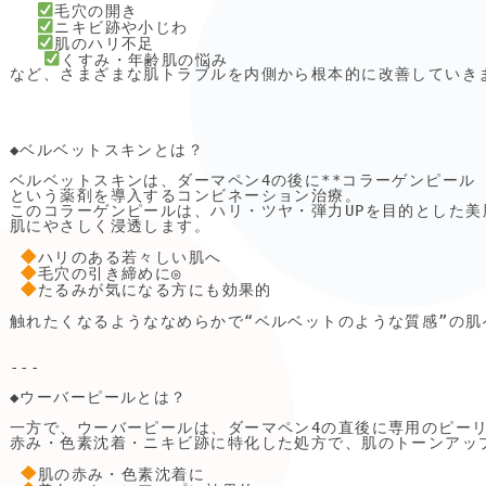
毛穴の開き

ニキビ跡や小じわ

肌のハリ不足

くすみ・年齢肌の悩み

など、さまざまな肌トラブルを内側から根本的に改善していきま
◆ベルベットスキンとは？

ベルベットスキンは、ダーマペン4の後に**コラーゲンピール（PRX
という薬剤を導入するコンビネーション治療。

このコラーゲンピールは、ハリ・ツヤ・弾力UPを目的とした美
肌にやさしく浸透します。

ハリのある若々しい肌へ

毛穴の引き締めに◎

たるみが気になる方にも効果的

触れたくなるようななめらかで“ベルベットのような質感”の肌
---

◆ウーバーピールとは？

一方で、ウーバーピールは、ダーマペン4の直後に専用のピーリ
赤み・色素沈着・ニキビ跡に特化した処方で、肌のトーンアップ
肌の赤み・色素沈着に
