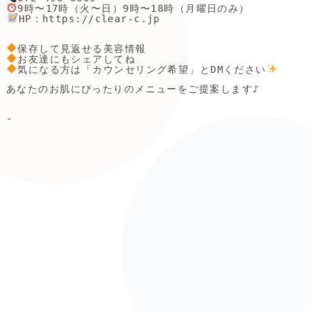
9時〜17時（火〜日）9時〜18時（月曜日のみ）

️
HP：https://clear-c.jp

保存して見返せる美容情報

お友達にもシェアしてね

気になる方は「カウンセリング希望」とDMください
あなたのお肌にぴったりのメニューをご提案します♪

-