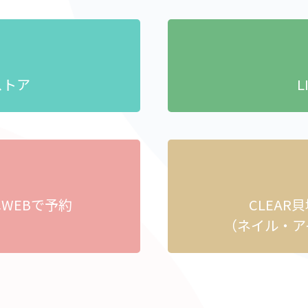
ストア
L
へ
WEBで予約
CLEAR
）
（ネイル・ア