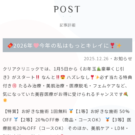
POST
記事詳細
2026年
今年の私はもっとキレイに
2025.12.26・
お知らせ
クリアクリニックでは、1月5日から《お年玉
豪華くじ引
き》がスタート
なんと
ハズレなし
必ず当たる特典
付き
たるみ治療・美肌治療・医療脱毛・フェムケアなど、
気になっていた美容医療がお得に受けられるチャンスです
【特賞】お好きな施術 1回無料
【1等】お好きな施術 50%
OFF
【2等】20%OFF券（商品・コースOK）
【3等】医
療脱毛20%OFF（コースOK） そのほか、美肌ケア・LDM・