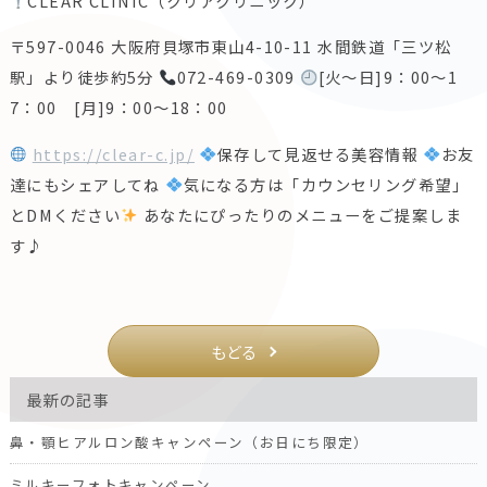
CLEAR CLINIC（クリアクリニック）
〒597-0046 大阪府貝塚市東山4-10-11 水間鉄道「三ツ松
駅」より徒歩約5分
072-469-0309
[火～日]9：00～1
7：00 [月]9：00～18：00
https://clear-c.jp/
保存して見返せる美容情報
お友
達にもシェアしてね
気になる方は「カウンセリング希望」
とDMください
あなたにぴったりのメニューをご提案しま
す♪
もどる
最新の記事
鼻・顎ヒアルロン酸キャンペーン（お日にち限定）
ミルキーフォトキャンペーン