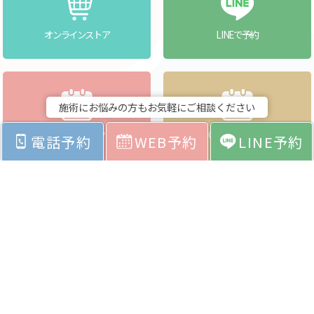
オンラインストア
LINEで予約
施術にお悩みの方もお気軽にご相談ください
クリアクリニックへ
CLEAR貝塚店へ
電話予約
WEB予約
LINE予約
WEBで予約
WEBで予約
（医療）
（ネイル・アイラッシュ・エステ）