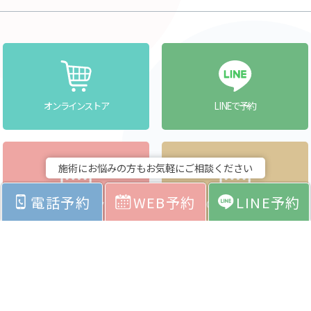
オンラインストア
LINEで予約
施術にお悩みの方もお気軽にご相談ください
電話予約
WEB予約
LINE予約
クリアクリニックへ
CLEAR貝塚店へ
WEBで予約
WEBで予約
（医療）
（ネイル・アイラッシュ・エステ）