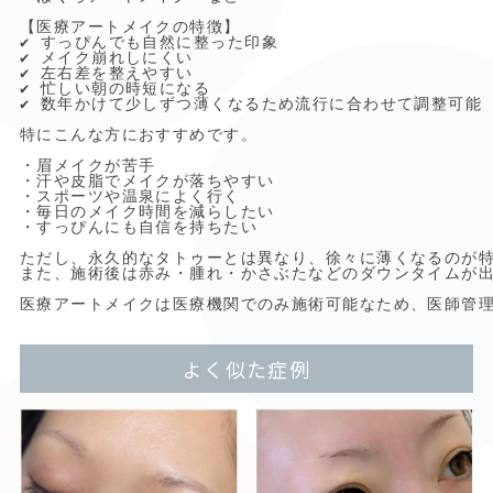
【医療アートメイクの特徴】

✔ すっぴんでも自然に整った印象

✔ メイク崩れしにくい

✔ 左右差を整えやすい

✔ 忙しい朝の時短になる

✔ 数年かけて少しずつ薄くなるため流行に合わせて調整可能

特にこんな方におすすめです。

・眉メイクが苦手

・汗や皮脂でメイクが落ちやすい

・スポーツや温泉によく行く

・毎日のメイク時間を減らしたい

・すっぴんにも自信を持ちたい

ただし、永久的なタトゥーとは異なり、徐々に薄くなるのが特
また、施術後は赤み・腫れ・かさぶたなどのダウンタイムが出
医療アートメイクは医療機関でのみ施術可能なため、医師管
よく似た症例