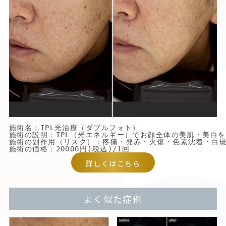
施術名：
IPL光治療（ダブルフォト）

施術の説明：
施術の副作用（リスク）：
施術の価格：20000円(税込)/1回

詳しくはこちら
よく似た症例