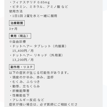
・フィナステリド 0.65mg
・ビタミン、ミネラル、アミノ酸 など
使用方法
・1日1回 2錠を水と一緒に服用
治療期間
3ヶ月
費用（税込）
※自由診療
・ドットヘアー タブレット（内服薬）
15,400円／月
・ドットヘアー リキッド（外用薬）
13,200円／月
副作用・リスク
以下の症状が生じる可能性があります。
・頭皮のかゆみ、赤み、湿疹
・むくみ、ふらつき
・動悸、立ちくらみ
・肝機能障害
・性機能低下
・アレルギー反応 など
症状が強い場合は、必ず医師にご相談くださ