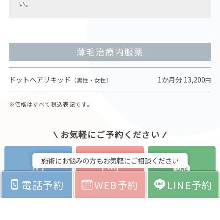
い。
薄毛治療内服薬
ドットへアリキッド
1か月分 13,200
（男性・女性）
円
※価格はすべて税込表記です。
お気軽にご予約ください
施術にお悩みの方もお気軽にご相談ください
電話予約
WEB予約
LINE予約
電話予約
WEB予約
LINE予約