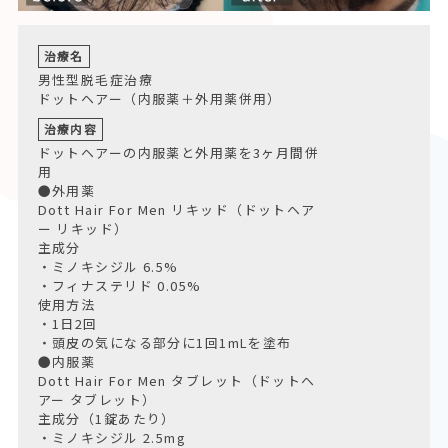
治療名
男性型脱毛症治療
ドットヘアー（内服薬＋外用薬併用）
治療内容
ドットヘアーの内服薬と外用薬を3ヶ月間併
用
●外用薬
Dott Hair For Men リキッド（ドットヘア
ー リキッド）
主成分
・ミノキシジル 6.5%
・フィナステリド 0.05%
使用方法
・1日2回
・頭皮の気になる部分に1回1mLを塗布
●内服薬
Dott Hair For Men タブレット（ドットヘ
アー タブレット）
主成分（1錠あたり）
・ミノキシジル 2.5mg