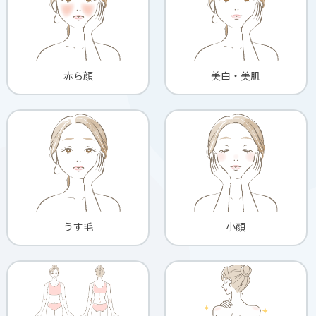
赤ら顔
美白・美肌
うす毛
小顔