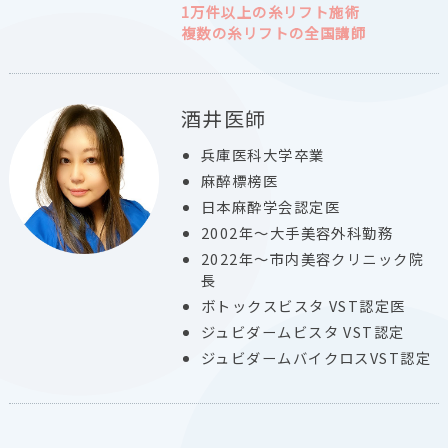
1万件以上の糸リフト施術
複数の糸リフトの全国講師
酒井医師
兵庫医科大学卒業
麻醉標榜医
日本麻酔学会認定医
2002年～大手美容外科勤務
2022年～市内美容クリニック院
長
ボトックスビスタ VST認定医
ジュビダームビスタ VST認定
ジュビダームバイクロスVST認定