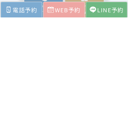
クリアクリニックへ
ネイル・アイラッシュ・
電話予約
WEB予約
LINE予約
電話で予約
エステをWEBで予約
ホーム
お悩みから探す
料金表
症例紹介