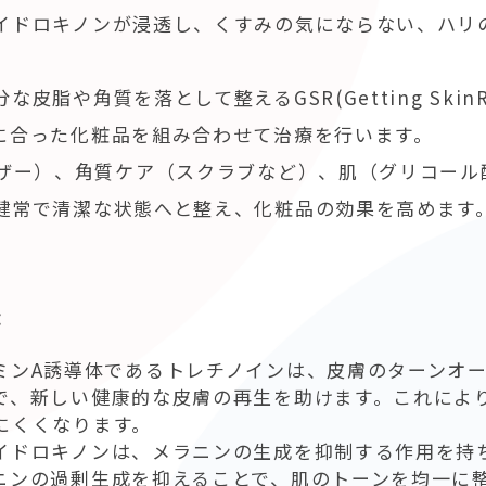
イドロキノンが浸透し、くすみの気にならない、ハリ
皮脂や角質を落として整えるGSR(Getting Skin
に合った化粧品を組み合わせて治療を行います。
ンザー）、角質ケア（スクラブなど）、肌（グリコール
健常で清潔な状態へと整え、化粧品の効果を高めます
：
ミンA誘導体であるトレチノインは、皮膚のターンオ
で、新しい健康的な皮膚の再生を助けます。これによ
にくくなります。
イドロキノンは、メラニンの生成を抑制する作用を持
ニンの過剰生成を抑えることで、肌のトーンを均一に