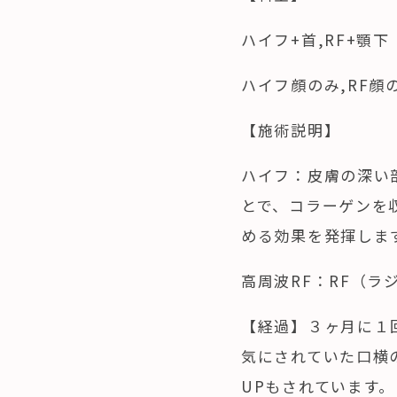
ハイフ+首,RF+顎下 
ハイフ顔のみ,RF顔の
【施術説明】
ハイフ
：皮膚の深い
とで、コラーゲンを
める効果を発揮しま
高周波RF
：RF（ラ
【経過】３ヶ月に１
気にされていた口横
UPもされています