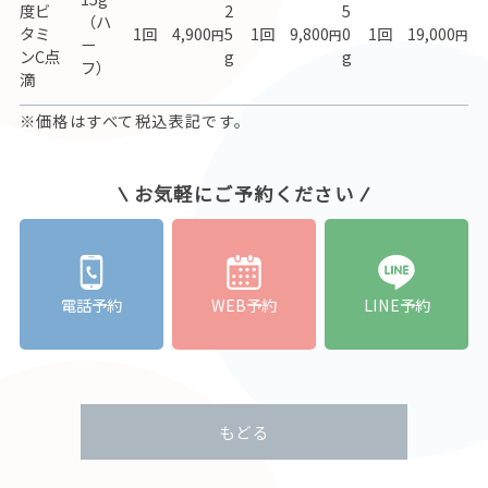
度ビ
2
5
（ハ
タミ
1回 4,900
5
1回 9,800
0
1回 19,000
円
円
円
ー
ンC点
g
g
フ）
滴
※価格はすべて税込表記です。
お気軽にご予約ください
電話予約
WEB予約
LINE予約
もどる