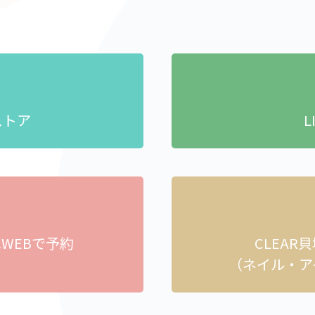
ストア
L
へ
WEBで予約
CLEAR
）
（ネイル・ア