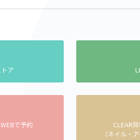
ストア
L
へ
WEBで予約
CLEAR
）
（ネイル・ア