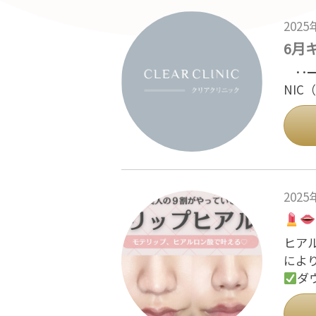
202
6月
･･━
NI
202
ヒア
によ
ダ