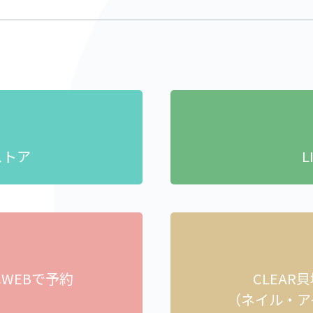
ストア
L
へ
WEBで予約
CLEAR
）
（ネイル・ア