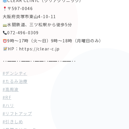
CLEAR CLINIC（クリアクリニック）
〒597-0046
大阪府貝塚市東山4-10-11
水間鉄道、三ツ松駅から徒歩5分
072-496-0309
9時〜17時（火〜日）9時〜18時（月曜日のみ）
️
HP：https://clear-c.jp
･･━━･･━━･･━━･･━━･･━━･･
#デンシティ
#たるみ治療
#高周波
#RF
#ハリ
#リフトアップ
#引きしめ