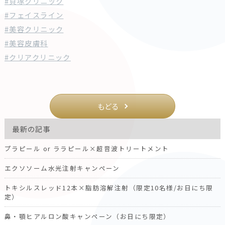
#貝塚クリニック
#フェイスライン
#美容クリニック
#美容皮膚科
#クリアクリニック
もどる
最新の記事
プラピール or ララピール×超音波トリートメント
エクソソーム水光注射キャンペーン
トキシルスレッド12本×脂肪溶解注射（限定10名様/お日にち限
定）
鼻・顎ヒアルロン酸キャンペーン（お日にち限定）