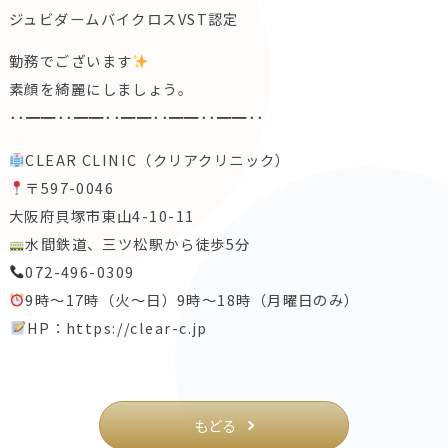
ジュビダームバイクロスVST認定
勤務でございます
️
素顔を綺麗にしましょう。
･･━━･･━━･･━━･･━━･･━━･･
CLEAR CLINIC（クリアクリニック）
〒597-0046
大阪府貝塚市東山4-10-11
水間鉄道、三ツ松駅から徒歩5分
072-496-0309
9時〜17時（火〜日）9時〜18時（月曜日のみ）
️
HP：https://clear-c.jp
もどる