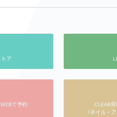
ストア
L
へ
WEBで予約
CLEAR
）
（ネイル・ア