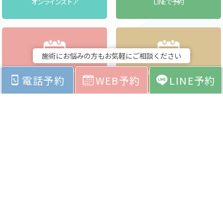
オンラインストア
LINEで予約
施術にお悩みの方もお気軽にご相談ください
クリアクリニックへ
CLEAR貝塚店へ
電話予約
WEB予約
LINE予約
WEBで予約
WEBで予約
（医療）
（ネイル・アイラッシュ・エステ）