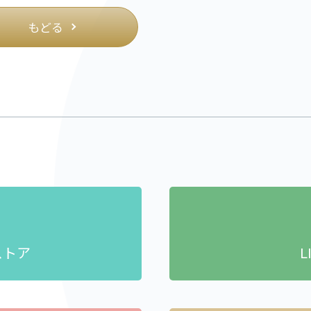
もどる
ストア
L