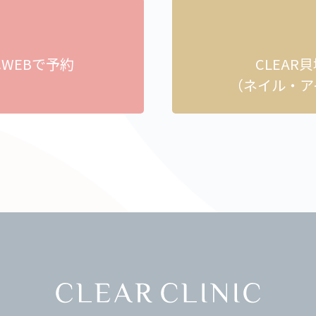
へ
WEBで予約
CLEAR
）
（ネイル・ア