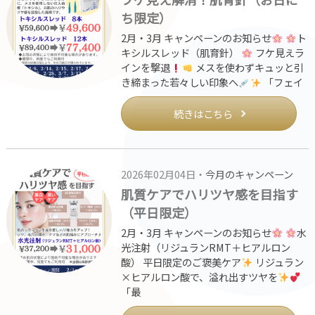
ち限定）
2月・3月 キャンペーンのお知らせ
ト
キシルスレッド（肌育針）
フケ見えラ
インを撃退
メスを使わずキュッと引
き締まった若々しい印象へ
「フェイ
続きはこちら
2026年02月04日・
今月のキャンペーン
肌質ケアでハリツヤ感を目指す
（平日限定）
2月・3月 キャンペーンのお知らせ
水
光注射（リジュランRMT＋ヒアルロン
酸） 平日限定のご褒美ケア
リジュラン
×ヒアルロン酸で、溢れ出すツヤを
「最