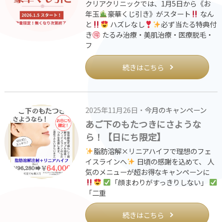
クリアクリニックでは、1月5日から《お
年玉
豪華くじ引き》がスタート
なん
と
ハズレなし
必ず当たる特典付
き
たるみ治療・美肌治療・医療脱毛・
フ
続きはこちら
2025年11月26日・
今月のキャンペーン
あご下のもたつきにさような
ら！【日にち限定】
脂肪溶解×リニアハイフで理想のフェ
イスラインへ
日頃の感謝を込めて、 人
気のメニューが超お得なキャンペーンに
「顔まわりがすっきりしない」
「二重
続きはこちら