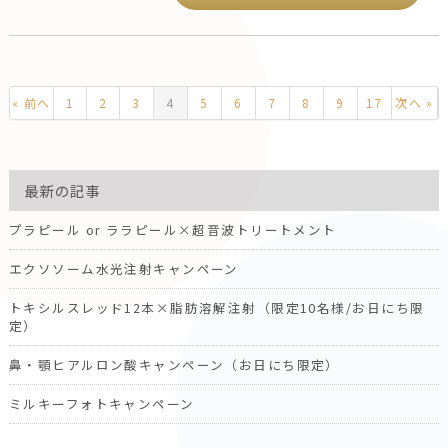
« 前へ
1
2
3
4
5
6
7
8
9
17
次へ »
最新の記事
プラピール or ララピール×超音波トリートメント
エクソソーム水光注射キャンペーン
トキシルスレッド12本×脂肪溶解注射（限定10名様/お日にち限
定）
鼻・顎ヒアルロン酸キャンペーン（お日にち限定）
ミルキーフォトキャンペーン