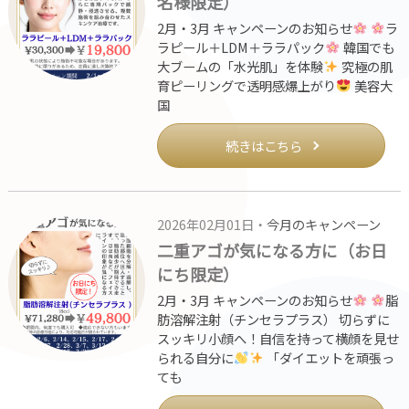
名様限定）
2月・3月 キャンペーンのお知らせ
ラ
ラピール＋LDM＋ララパック
韓国でも
大ブームの「水光肌」を体験
究極の肌
育ピーリングで透明感爆上がり
美容大
国
続きはこちら
2026年02月01日・
今月のキャンペーン
二重アゴが気になる方に（お日
にち限定）
2月・3月 キャンペーンのお知らせ
脂
肪溶解注射（チンセラプラス） 切らずに
スッキリ小顔へ！自信を持って横顔を見せ
られる自分に
「ダイエットを頑張っ
ても