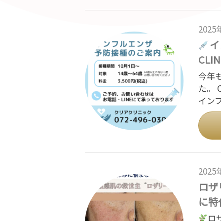
202
イ
CLI
今年
た。 
イン
202
ロザ
に特
ロ