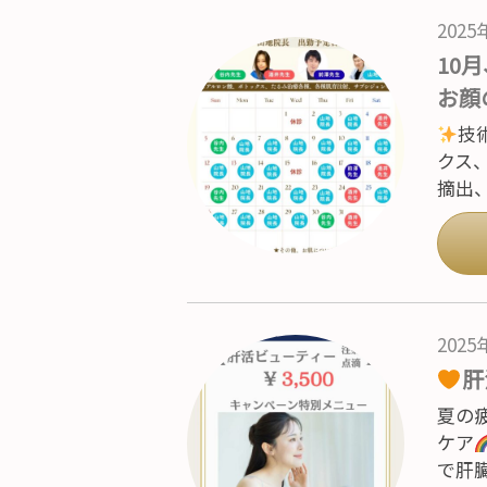
202
10
お顔
技
クス
摘出
202
肝
夏の
ケア
で肝