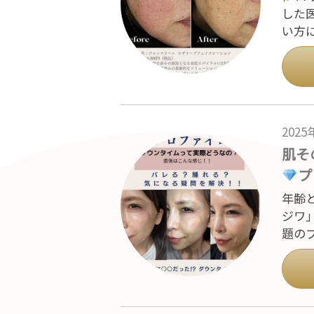
した
い方
202
肌そ
プ
年齢
ジワ
題のプ