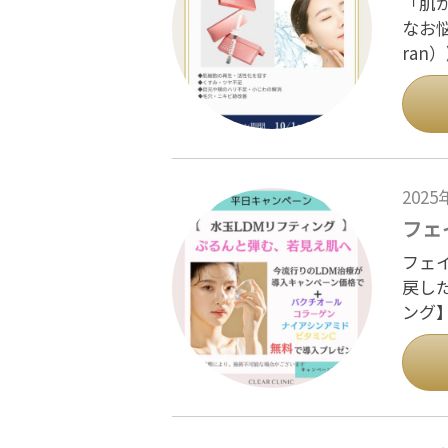
「肌
なお
ran
202
フェ
フェ
戻し
ング