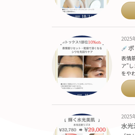
202
ボ
表情
ア”
をや
202
水光