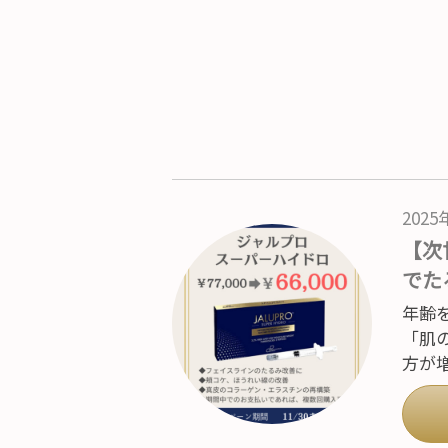
202
【次
でた
年齢
「肌
方が