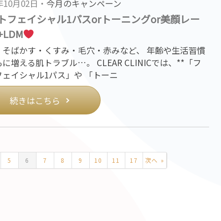
5年10月02日・
今月のキャンペーン
トフェイシャル1パスorトーニングor美顔レー
+LDM
・そばかす・くすみ・毛穴・赤みなど、 年齢や生活習慣
に増える肌トラブル…。 CLEAR CLINICでは、**「フ
フェイシャル1パス」や 「トーニ
続きはこちら
5
6
7
8
9
10
11
17
次へ »