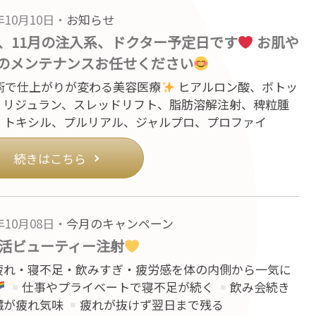
5年10月10日・
お知らせ
月、11月の注入系、ドクター予定日です
お肌や
のメンテナンスお任せください
術で仕上がりが変わる美容医療
ヒアルロン酸、ボトッ
、リジュラン、スレッドリフト、脂肪溶解注射、稗粒腫
、トキシル、プルリアル、ジャルプロ、プロファイ
続きはこちら
5年10月08日・
今月のキャンペーン
活ビューティー注射
疲れ・寝不足・飲みすぎ・疲労感を体の内側から一気に
仕事やプライベートで寝不足が続く
飲み会続き
臓が疲れ気味
疲れが抜けず翌日まで残る