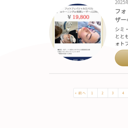
202
フォ
ザー
シミ
ととも
ォト
« 前へ
1
2
3
4